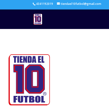
4341192019
tiendael10futbol@gmail.com