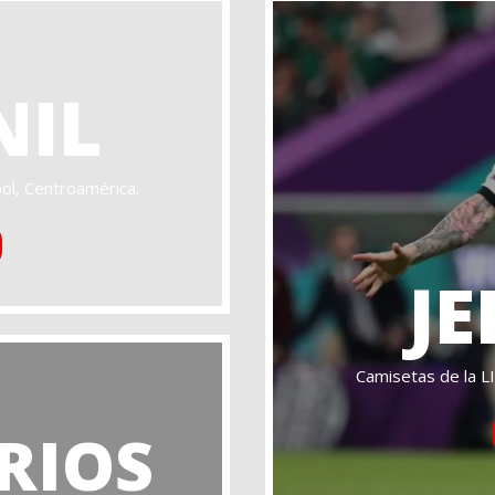
NIL
ol, Centroamérica.
JE
Camisetas de la L
RIOS