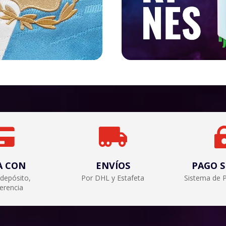


A CON
ENVÍOS
PAGO 
 depósito,
Por DHL y Estafeta
Sistema de 
ferencia