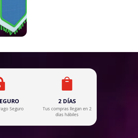


SEGURO
2 DÍAS
Pago Seguro
Tus compras llegan en 2
días hábiles