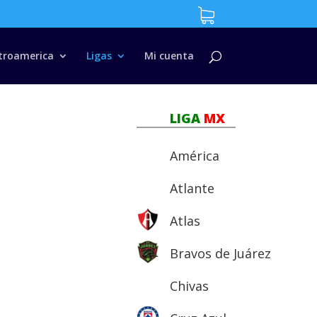
troamerica
Ligas
Mi cuenta
LIGA
MX
América
Atlante
Atlas
Bravos de Juárez
Chivas