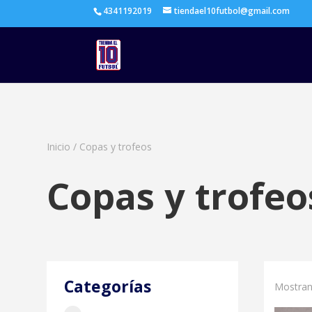
4341192019
tiendael10futbol@gmail.com
Inicio
/
Copas y trofeos
Copas y trofeo
Categorías
Mostran