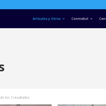
Búsqueda
de
productos
Artículos y Otros
Conmebol
Cen
s
do los 3 resultados