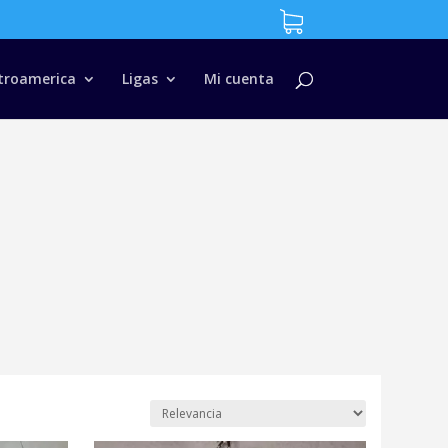
troamerica
Ligas
Mi cuenta