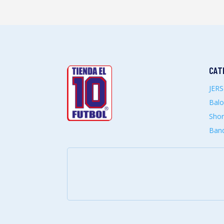
CAT
JER
Bal
Shor
Band