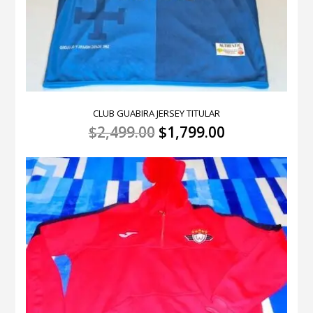
CLUB GUABIRA JERSEY TITULAR
El
El
$
2,499.00
$
1,799.00
precio
precio
original
actual
era:
es:
$2,499.00.
$1,799.00.