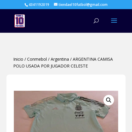
4341192019
tiendael10futbol@gmail.com
Búsqueda
de
productos
Inicio
/
Conmebol
/
Argentina
/
ARGENTINA CAMISA
POLO USADA POR JUGADOR CELESTE