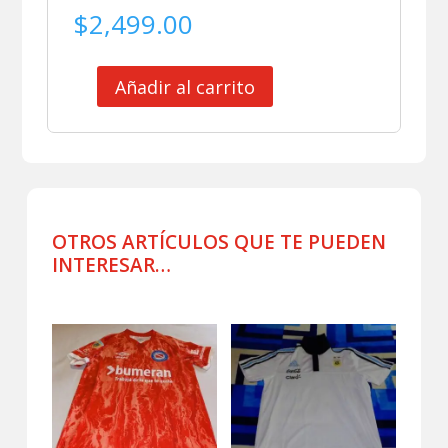
$
2,499.00
Añadir al carrito
ARGENTINA
CAMISA
POLO
USADA
POR
JUGADOR
CELESTE
OTROS ARTÍCULOS QUE TE PUEDEN
cantidad
INTERESAR…
Productos relacionados