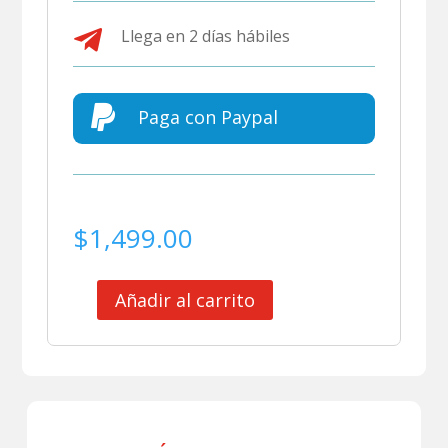

Llega en 2 días hábiles

Paga con Paypal
$
1,499.00
Añadir al carrito
ARGENTINA
SHORT
ALTERNATIVO
15
cantidad