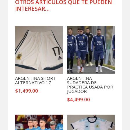
OTROS ARTÍCULOS QUE TE PUEDEN
INTERESAR…
Productos relacionados
ARGENTINA SHORT
ARGENTINA
ALTERNATIVO 17
SUDADERA DE
PRACTICA USADA POR
$
1,499.00
JUGADOR
$
4,499.00