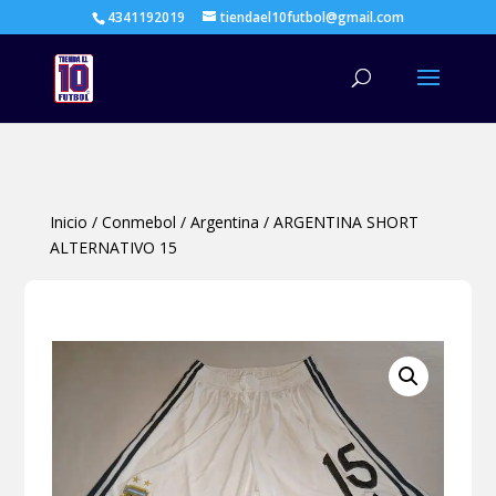
4341192019
tiendael10futbol@gmail.com
Búsqueda
de
productos
Inicio
/
Conmebol
/
Argentina
/
ARGENTINA SHORT
ALTERNATIVO 15