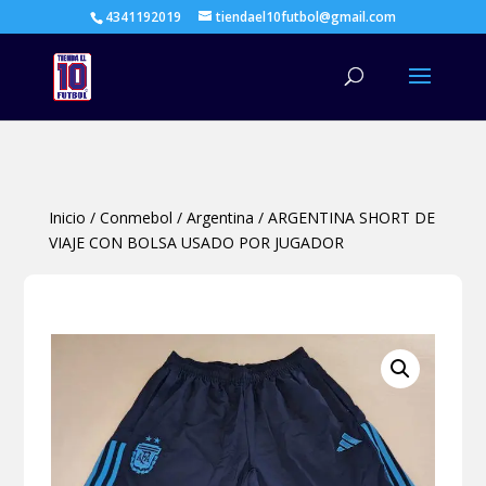
4341192019
tiendael10futbol@gmail.com
Búsqueda
de
productos
Inicio
/
Conmebol
/
Argentina
/
ARGENTINA SHORT DE
VIAJE CON BOLSA USADO POR JUGADOR