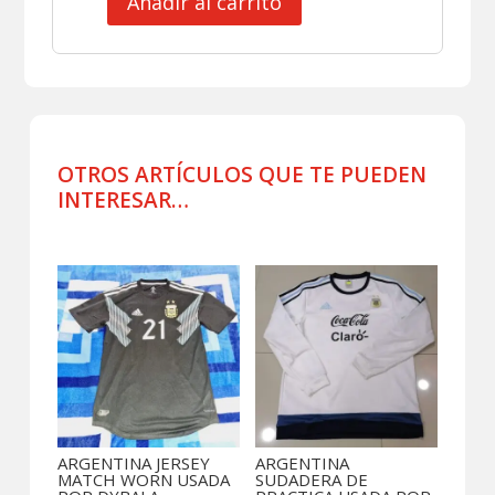
Añadir al carrito
ARGENTINA
SHORT
DE
VIAJE
CON
BOLSA
USADO
OTROS ARTÍCULOS QUE TE PUEDEN
POR
INTERESAR…
JUGADOR
cantidad
Productos relacionados
ARGENTINA JERSEY
ARGENTINA
MATCH WORN USADA
SUDADERA DE