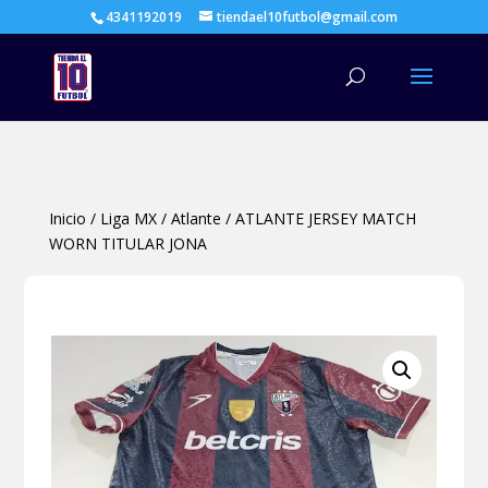
4341192019
tiendael10futbol@gmail.com
Búsqueda
de
productos
Inicio
/
Liga MX
/
Atlante
/
ATLANTE JERSEY MATCH
WORN TITULAR JONA