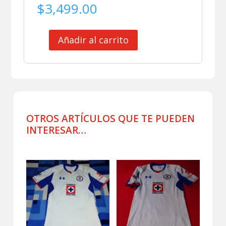
$
3,499.00
Añadir al carrito
ATLANTE
JERSEY
MATCH
WORN
TITULAR
JONA
cantidad
OTROS ARTÍCULOS QUE TE PUEDEN
INTERESAR…
Productos relacionados