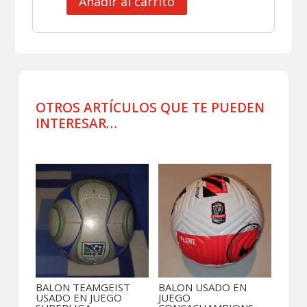
Añadir al carrito
BALON
AFC
LIGA
DE
ASIA
USADO
EN
OTROS ARTÍCULOS QUE TE PUEDEN
JUEGO
INTERESAR…
cantidad
Productos relacionados
BALON TEAMGEIST
BALON USADO EN
USADO EN JUEGO
JUEGO