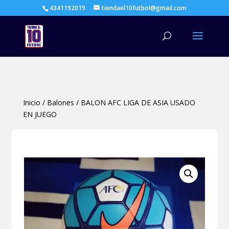
4341192019
tiendael10futbol@gmail.com
Búsqueda
de
productos
Inicio
/
Balones
/
BALON AFC LIGA DE ASIA USADO
EN JUEGO