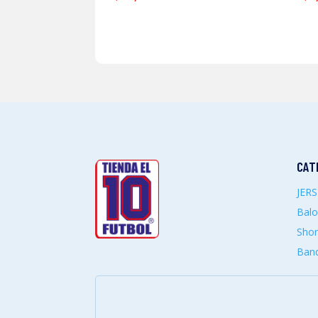
CAT
JER
Bal
Shor
Band