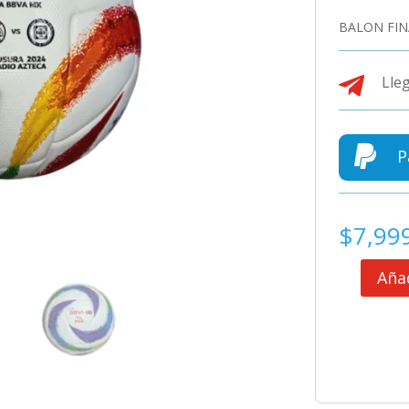
BALON FIN

Lleg

P
$
7,99
Añad
BALON
FINAL
AMERICA
VS
CRUZ
AZUL