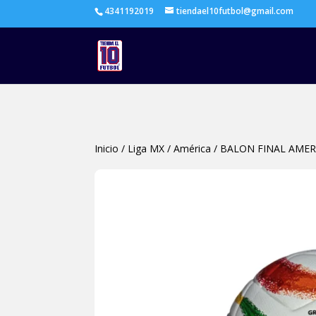
4341192019
tiendael10futbol@gmail.com
Inicio
/
Liga MX
/
América
/
BALON FINAL AMERI