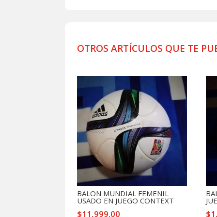
OTROS ARTÍCULOS QUE TE PU
Productos relacionados
BALON MUNDIAL FEMENIL
BA
USADO EN JUEGO CONTEXT
JU
$
11,999.00
$
1