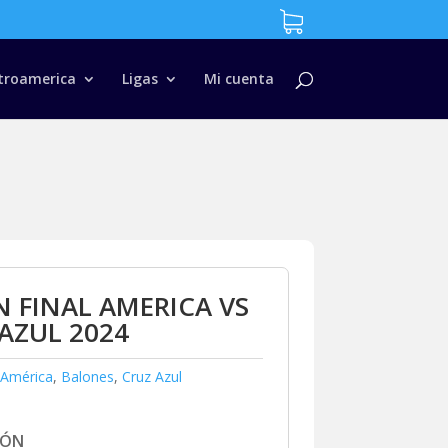
troamerica
Ligas
Mi cuenta
 FINAL AMERICA VS
AZUL 2024
América
,
Balones
,
Cruz Azul
IÓN