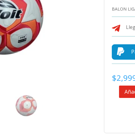
BALON LIG

Lleg

P
$
2,99
Añad
BALON
LIGA
MX
2025
MATCH
BALL