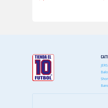
CAT
JER
Bal
Shor
Band