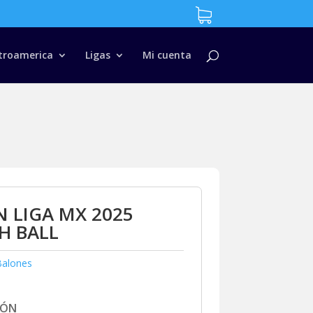
troamerica
Ligas
Mi cuenta
 LIGA MX 2025
H BALL
Balones
IÓN