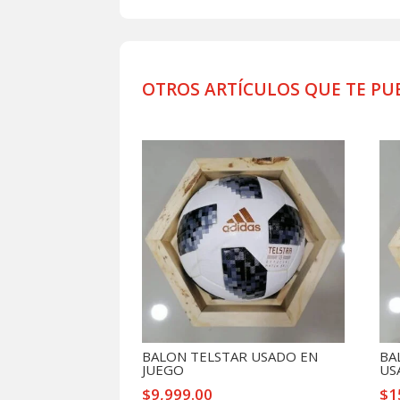
OTROS ARTÍCULOS QUE TE PU
Productos relacionados
BALON TELSTAR USADO EN
BA
JUEGO
US
$
9,999.00
$
1