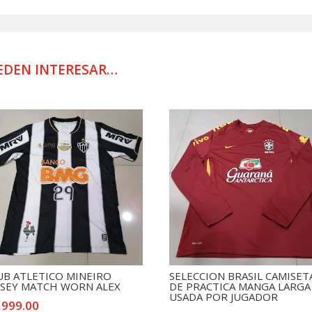
LIBERTADO
FIRMADO
CLUB
SAO
EDEN INTERESAR…
PAULO
2006
MATCH
BALL
SEITIRO
cantidad
UB ATLETICO MINEIRO
SELECCION BRASIL CAMISET
RSEY MATCH WORN ALEX
DE PRACTICA MANGA LARGA
USADA POR JUGADOR
,999.00