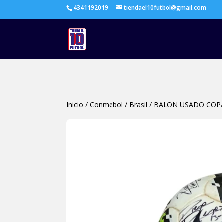
4341192019
tiendael10futbol@gmail.com
Inicio
/
Conmebol
/
Brasil
/
BALON USADO COPA