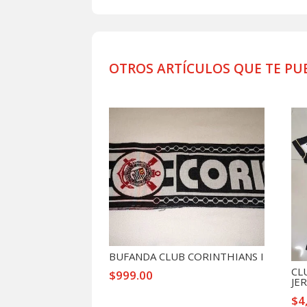
OTROS ARTÍCULOS QUE TE PU
Productos relacionados
BUFANDA CLUB CORINTHIANS I
CL
$
999.00
JE
$
4