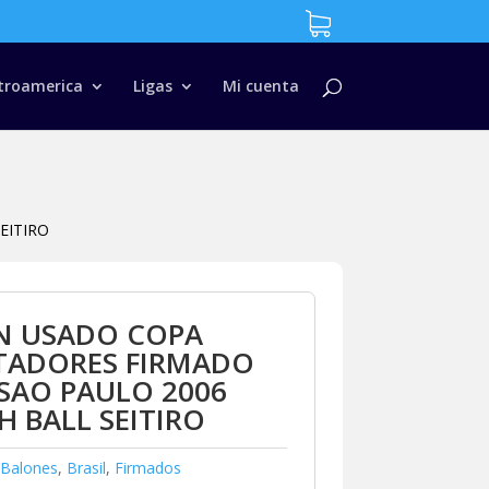
troamerica
Ligas
Mi cuenta
EITIRO
N USADO COPA
RTADORES FIRMADO
SAO PAULO 2006
 BALL SEITIRO
Balones
,
Brasil
,
Firmados