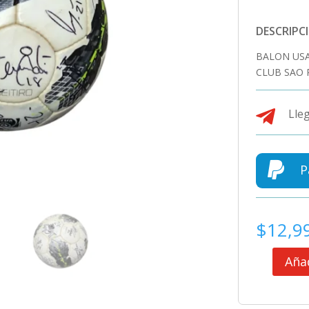
DESCRIPC
BALON US
CLUB SAO 

Lleg

P
$
12,9
Añad
BALON
USADO
COPA