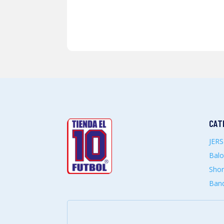
CAT
JER
Bal
Shor
Band