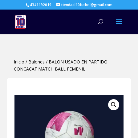
4341192019
tiendael10futbol@gmail.com
Búsqueda
de
productos
Inicio
/
Balones
/
BALON USADO EN PARTIDO
CONCACAF MATCH BALL FEMENIL