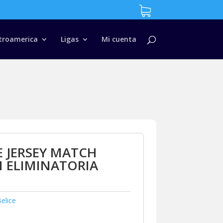
troamerica
Ligas
Mi cuenta
E JERSEY MATCH
 ELIMINATORIA
elice