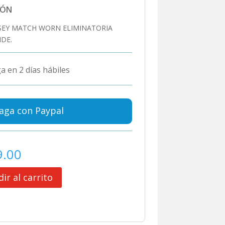
IÓN
RSEY MATCH WORN ELIMINATORIA
NDE.
a en 2 días hábiles
aga con Paypal
9.00
ir al carrito