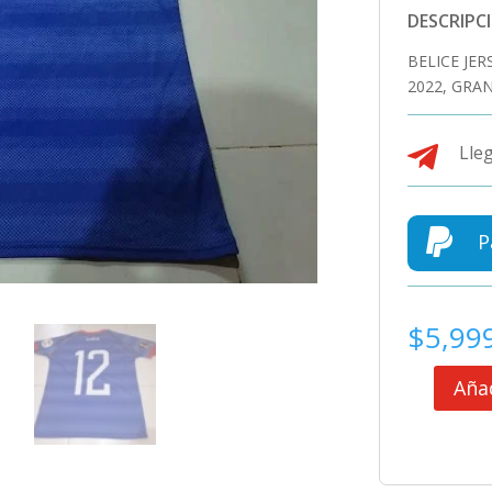
DESCRIPC
BELICE JE
2022, GRA

Lleg

P
$
5,99
Añad
BELICE
JERSEY
MATCH
WORN