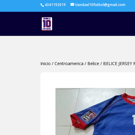
4341192019
tiendael10futbol@gmail.com
Inicio
/
Centroamerica
/
Belice
/
BELICE JERSEY