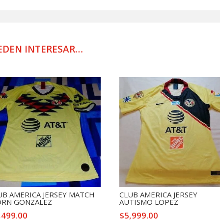
DE
VIAJE
USADA
POR
EDEN INTERESAR…
JUGADOR
cantidad
UB AMERICA JERSEY MATCH
CLUB AMERICA JERSEY
RN GONZALEZ
AUTISMO LOPEZ
,499.00
$
5,999.00