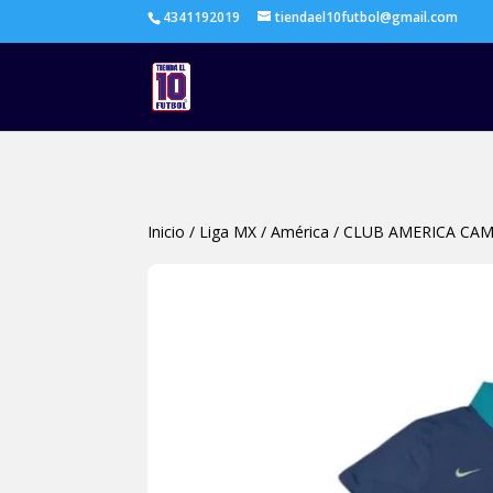
4341192019
tiendael10futbol@gmail.com
Inicio
/
Liga MX
/
América
/
CLUB AMERICA CAM