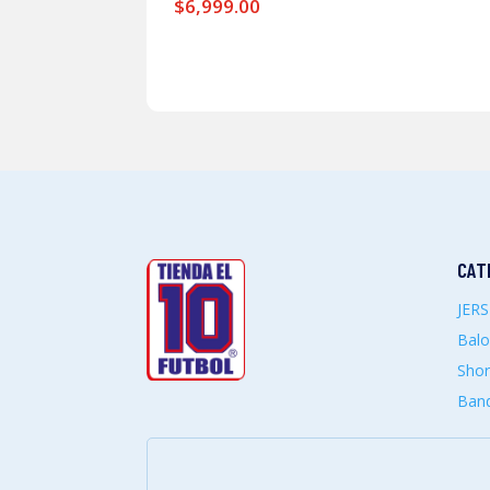
$
6,999.00
CAT
JER
Bal
Shor
Band