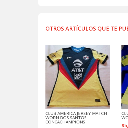
OTROS ARTÍCULOS QUE TE PU
Productos relacionados
CLUB AMERICA JERSEY MATCH
CL
WORN DOS SANTOS
WO
CONCACHAMPIONS
$
5