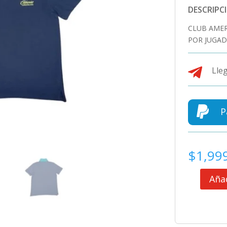
DESCRIPC
CLUB AMER
POR JUGAD

Lleg

P
$
1,99
Añad
CLUB
AMERICA
CAMISA
POLO