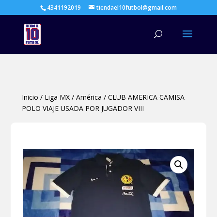
4341192019
tiendael10futbol@gmail.com
Búsqueda
de
productos
Inicio
/
Liga MX
/
América
/
CLUB AMERICA CAMISA
POLO VIAJE USADA POR JUGADOR VIII