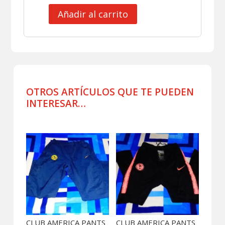
Añadir al carrito
CLUB
AMERICA
CAMISA
POLO
VIAJE
USADA
POR
OTROS ARTÍCULOS QUE TE PUEDEN
JUGADOR
INTERESAR…
VIII
cantidad
Productos relacionados
CLUB AMERICA PANTS
CLUB AMERICA PANTS