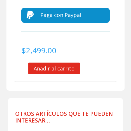

Paga con Paypal
$
2,499.00
Añadir al carrito
CLUB
AMERICA
CAMISETA
DE
PRACTICA
USADA
POR
OTROS ARTÍCULOS QUE TE PUEDEN
JUGADOR
INTERESAR…
cantidad