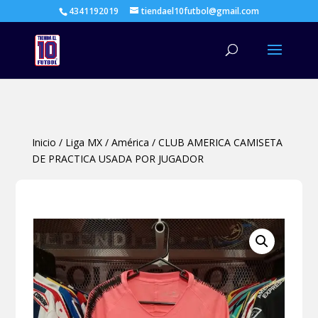
4341192019
tiendael10futbol@gmail.com
Búsqueda
de
productos
Inicio
/
Liga MX
/
América
/
CLUB AMERICA CAMISETA
DE PRACTICA USADA POR JUGADOR