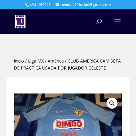
4341192019
tiendael10futbol@gmail.com
Búsqueda
de
productos
Inicio
/
Liga MX
/
América
/
CLUB AMERICA CAMISETA
DE PRACTICA USADA POR JUGADOR CELESTE