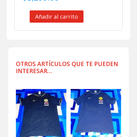
Añadir al carrito
CLUB
AMERICA
CAMISETA
DE
PRACTICA
USADA
POR
OTROS ARTÍCULOS QUE TE PUEDEN
JUGADOR
INTERESAR…
CELESTE
cantidad
Productos relacionados