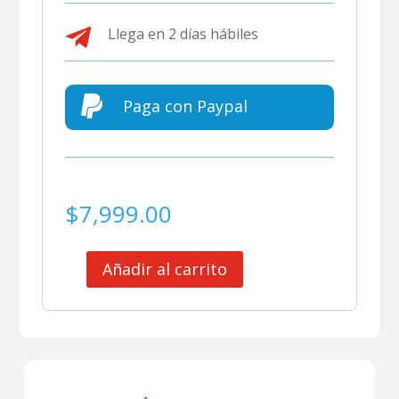

Llega en 2 días hábiles

Paga con Paypal
$
7,999.00
Añadir al carrito
CLUB
AMERICA
JERSEY
MATCH
WORN
VIÑAS