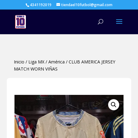
4341192019
tiendael10futbol@gmail.com
Búsqueda
de
productos
Inicio
/
Liga MX
/
América
/
CLUB AMERICA JERSEY
MATCH WORN VIÑAS