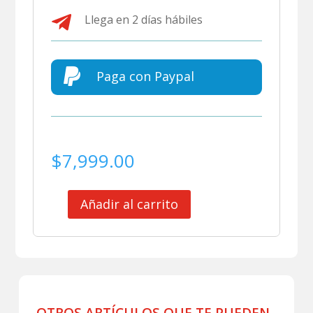

Llega en 2 días hábiles

Paga con Paypal
$
7,999.00
Añadir al carrito
CLUB
AMERICA
JERSEY
MATCH
WORN
VIOLANTE
2026
OTROS ARTÍCULOS QUE TE PUEDEN