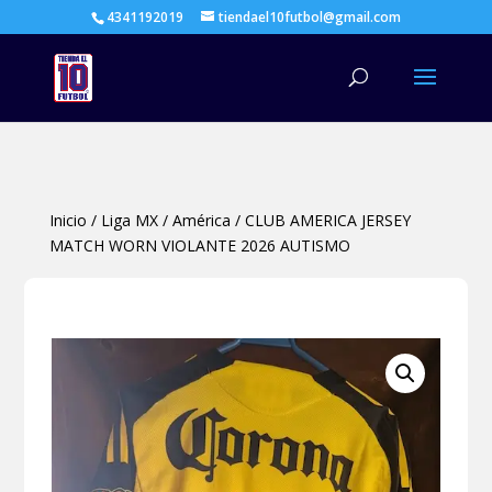
4341192019
tiendael10futbol@gmail.com
Búsqueda
de
productos
Inicio
/
Liga MX
/
América
/
CLUB AMERICA JERSEY
MATCH WORN VIOLANTE 2026 AUTISMO