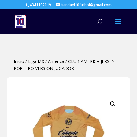
4341192019
tiendael10futbol@gmail.com
Búsqueda
de
productos
Inicio
/
Liga MX
/
América
/
CLUB AMERICA JERSEY
PORTERO VERSION JUGADOR