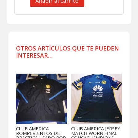
Añadir al carrito
CLUB
AMERICA
JERSEY
PREPARADO
SANCHEZ
cantidad
OTROS ARTÍCULOS QUE TE PUEDEN
INTERESAR…
Productos relacionados
CLUB AMERICA
CLUB AMERICA JERSEY
ROMPEVIENTOS DE
MATCH WORN FINAL
PRACTICA USADO POR
CONCACHAMPIONS