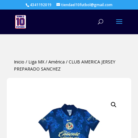
4341192019
tiendael10futbol@gmail.com
Búsqueda
de
productos
Inicio
/
Liga MX
/
América
/
CLUB AMERICA JERSEY
PREPARADO SANCHEZ