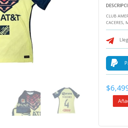
DESCRIPC
CLUB AMER
CACERES, 

Lleg

P
$
6,49
Añad
CLUB
AMERICA
JERSEY
TITULAR