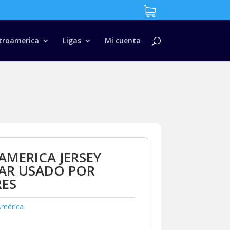
troamerica
Ligas
Mi cuenta
AMERICA JERSEY
LAR USADO POR
RES
América