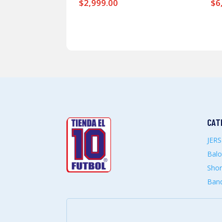
$
2,999.00
$
6
CAT
JER
Bal
Shor
Band