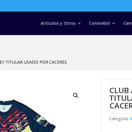
Búsqueda
de
productos
Artículos y Otros
Conmebol
Cen
SEY TITULAR USADO POR CACERES
CLUB 
TITU
CACE
Categoría: