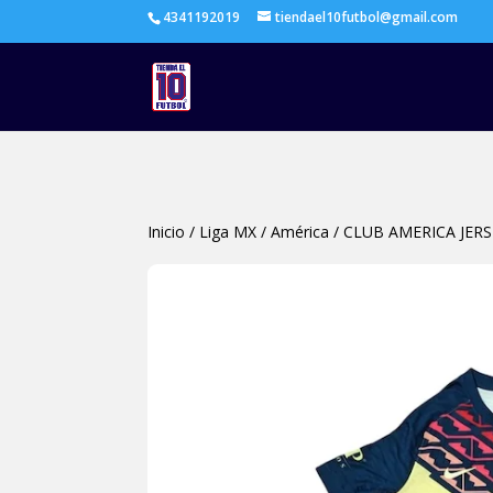
4341192019
tiendael10futbol@gmail.com
Inicio
/
Liga MX
/
América
/
CLUB AMERICA JER