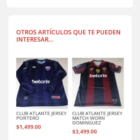
CHAMARRA
DE
VIAJE
cantidad
OTROS ARTÍCULOS QUE TE PUEDEN
INTERESAR…
Productos relacionados
CLUB ATLANTE JERSEY
CLUB ATLANTE JERSEY
PORTERO
MATCH WORN
DOMINGUEZ
$
1,499.00
$
3,499.00