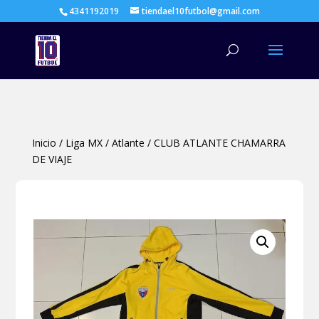
4341192019
tiendael10futbol@gmail.com
Búsqueda
de
productos
Inicio
/
Liga MX
/
Atlante
/
CLUB ATLANTE CHAMARRA
DE VIAJE