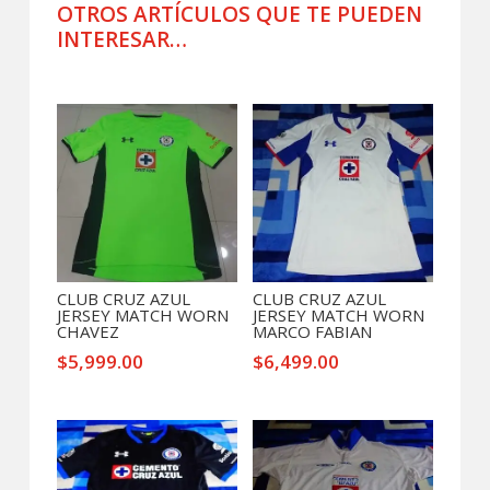
FINAL
OTROS ARTÍCULOS QUE TE PUEDEN
CAMPEON
INTERESAR…
DE
CAMPEONES
Productos relacionados
cantidad
CLUB CRUZ AZUL
CLUB CRUZ AZUL
JERSEY MATCH WORN
JERSEY MATCH WORN
CHAVEZ
MARCO FABIAN
$
5,999.00
$
6,499.00