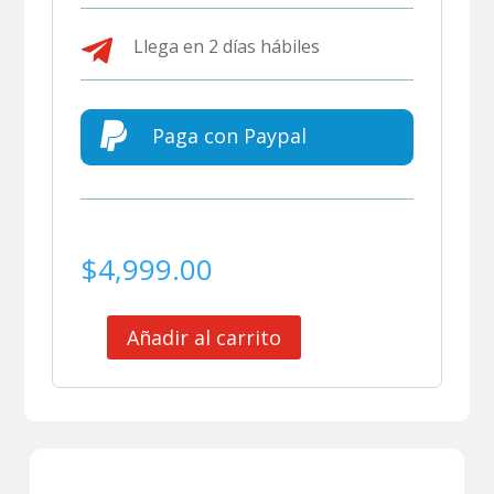

Llega en 2 días hábiles

Paga con Paypal
$
4,999.00
Añadir al carrito
CLUB
ATLANTE
JERSEY
MATCH
WORN
FIGUE