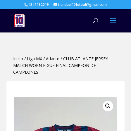
4341192019
tiendael10futbol@gmail.com
Búsqueda
de
productos
Inicio
/
Liga MX
/
Atlante
/
CLUB ATLANTE JERSEY
MATCH WORN FIGUE FINAL CAMPEON DE
CAMPEONES