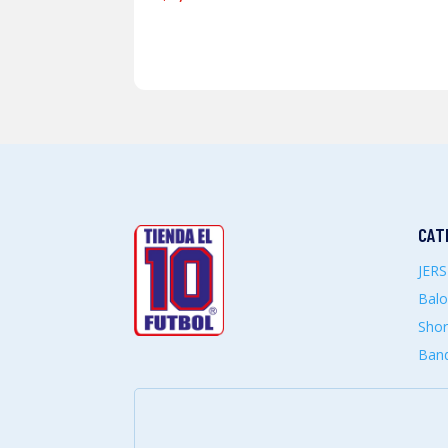
CAT
JER
Bal
Shor
Band