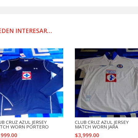
HOBBIT
cantidad
EDEN INTERESAR…
UB CRUZ AZUL JERSEY
CLUB CRUZ AZUL JERSEY
TCH WORN PORTERO
MATCH WORN JARA
,999.00
$
3,999.00