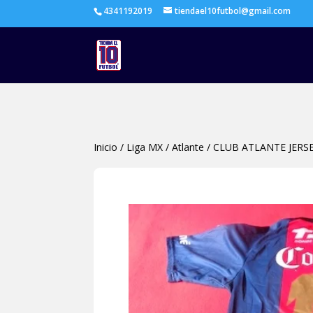
4341192019
tiendael10futbol@gmail.com
Inicio
/
Liga MX
/
Atlante
/
CLUB ATLANTE JER