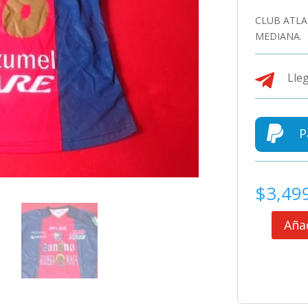
CLUB ATLA
MEDIANA.

Lleg

P
$
3,49
Añad
CLUB
ATLANTE
JERSEY
MATCH
WORN