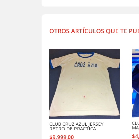
OTROS ARTÍCULOS QUE TE PU
Productos relacionados
CL
CLUB CRUZ AZUL JERSEY
MA
RETRO DE PRACTICA
$
4
$
9,999.00