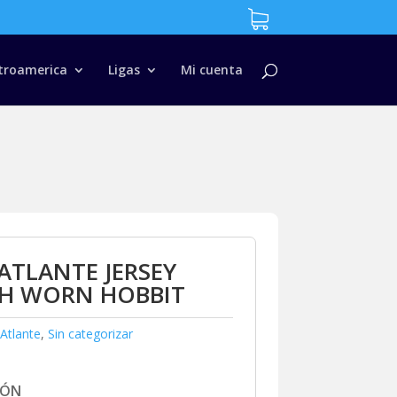
troamerica
Ligas
Mi cuenta
ATLANTE JERSEY
H WORN HOBBIT
Atlante
,
Sin categorizar
IÓN