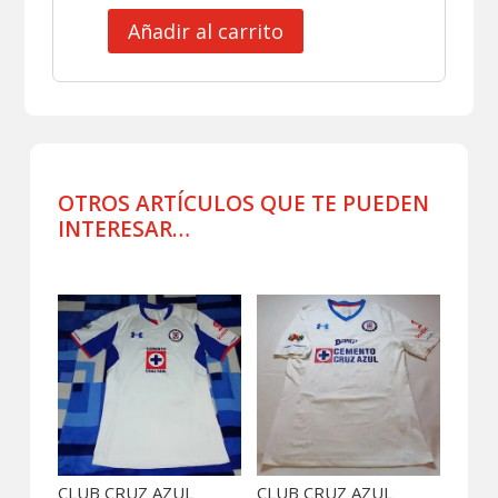
Añadir al carrito
CLUB
ATLANTE
JERSEY
MATCH
WORN
PORTERO
MUÑOZ
OTROS ARTÍCULOS QUE TE PUEDEN
cantidad
INTERESAR…
Productos relacionados
CLUB CRUZ AZUL
CLUB CRUZ AZUL