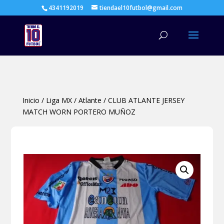
4341192019
tiendael10futbol@gmail.com
Búsqueda
de
productos
Inicio
/
Liga MX
/
Atlante
/
CLUB ATLANTE JERSEY
MATCH WORN PORTERO MUÑOZ