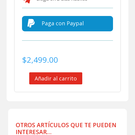

Paga con Paypal
$
2,499.00
Añadir al carrito
CLUB
ATLETICO
MORELIA
JERSEY
MATCH
WORN
GAEL
OTROS ARTÍCULOS QUE TE PUEDEN
2026
INTERESAR…