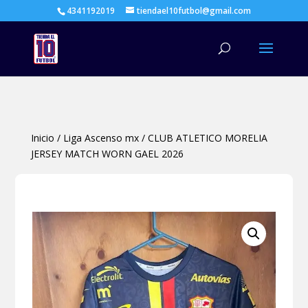
4341192019
tiendael10futbol@gmail.com
Búsqueda
de
productos
Inicio
/
Liga Ascenso mx
/
CLUB ATLETICO MORELIA
JERSEY MATCH WORN GAEL 2026