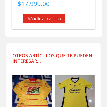
$
17,999.00
Añadir al carrito
CLUB
ATLETICO
MORELIA
JERSEY
MATCH
WORN
RETRO
OTROS ARTÍCULOS QUE TE PUEDEN
PEÑAFIEL
INTERESAR…
cantidad
Productos relacionados