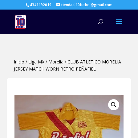
4341192019
tiendael10futbol@gmail.com
Búsqueda
de
productos
Inicio
/
Liga MX
/
Morelia
/
CLUB ATLETICO MORELIA
JERSEY MATCH WORN RETRO PEÑAFIEL