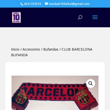
4341192019
tiendael10futbol@gmail.com
Búsqueda
de
productos
Inicio
/
Accesorios
/
Bufandas
/
CLUB BARCELONA
BUFANDA