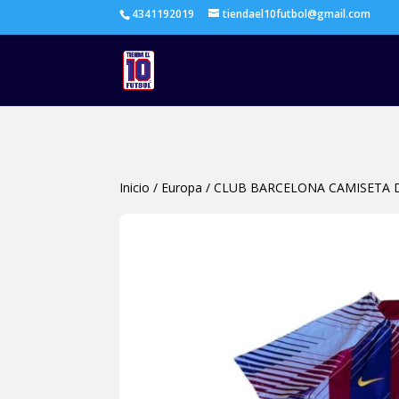
4341192019
tiendael10futbol@gmail.com
Inicio
/
Europa
/
CLUB BARCELONA CAMISETA D