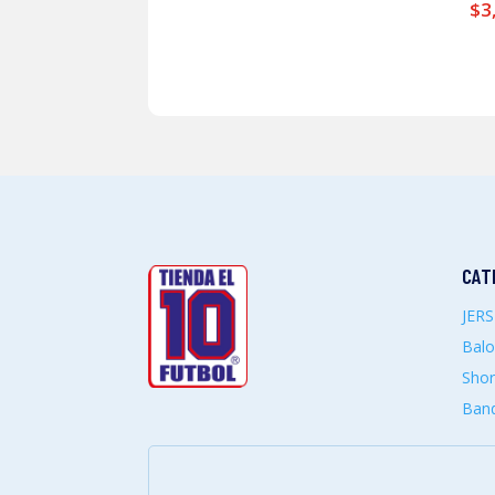
$
3
CAT
JER
Bal
Shor
Band