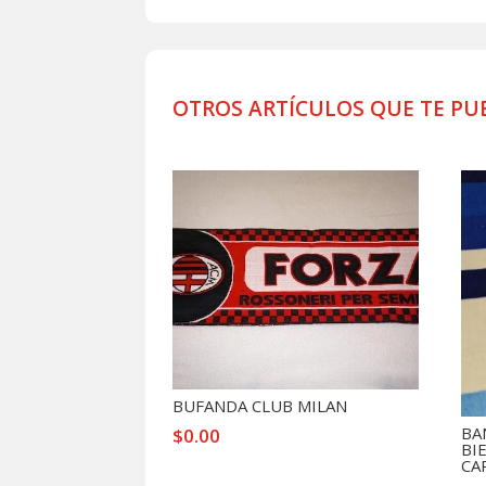
OTROS ARTÍCULOS QUE TE PU
Productos relacionados
BUFANDA CLUB MILAN
BA
$
0.00
BI
CA