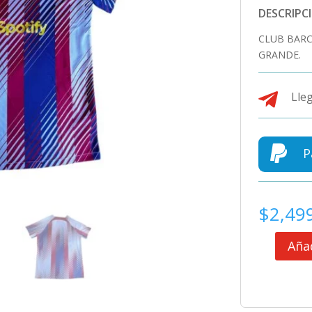
DESCRIPC
CLUB BARC
GRANDE.

Lleg

P
$
2,49
Añad
CLUB
BARCELON
CAMISETA
DE