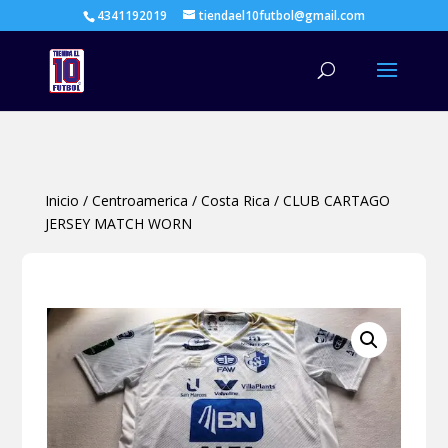
4341192019
tiendael10futbol@gmail.com
Búsqueda
de
productos
Inicio
/
Centroamerica
/
Costa Rica
/
CLUB CARTAGO
JERSEY MATCH WORN