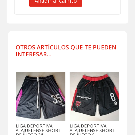
Añadir al carrito
CLUB
CARTAGO
JERSEY
MATCH
WORN
cantidad
OTROS ARTÍCULOS QUE TE PUEDEN
INTERESAR…
Productos relacionados
LIGA DEPORTIVA
LIGA DEPORTIVA
ALAJUELENSE SHORT
ALAJUELENSE SHORT
DE JUEGO 35
DE JUEGO 8