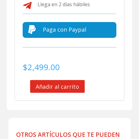

Llega en 2 días hábiles

Paga con Paypal
$
2,499.00
Añadir al carrito
CLUB
CERRO
PORTEÑO
JERSEY
ALTERNATIVO
COPA
LIBERTADORES
OTROS ARTÍCULOS QUE TE PUEDEN