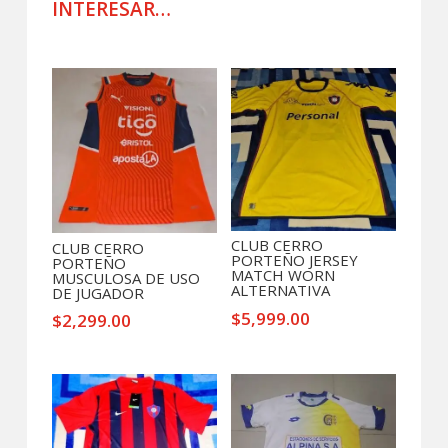
cantidad
INTERESAR…
Productos relacionados
CLUB CERRO
CLUB CERRO
PORTEÑO JERSEY
PORTEÑO
MATCH WORN
MUSCULOSA DE USO
ALTERNATIVA
DE JUGADOR
$
5,999.00
$
2,299.00