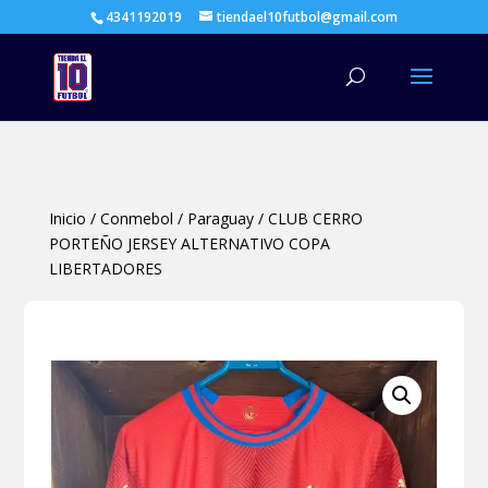
4341192019
tiendael10futbol@gmail.com
Búsqueda
de
productos
Inicio
/
Conmebol
/
Paraguay
/
CLUB CERRO
PORTEÑO JERSEY ALTERNATIVO COPA
LIBERTADORES