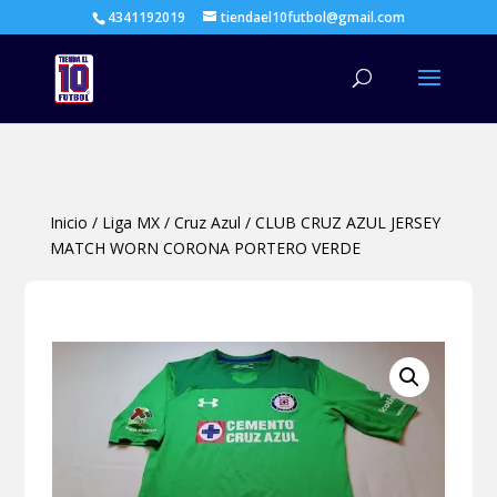
4341192019
tiendael10futbol@gmail.com
Búsqueda
de
productos
Inicio
/
Liga MX
/
Cruz Azul
/
CLUB CRUZ AZUL JERSEY
MATCH WORN CORONA PORTERO VERDE