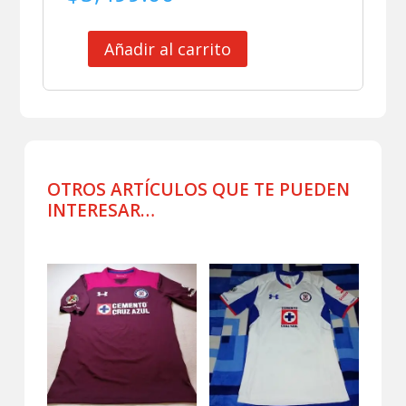
Añadir al carrito
CLUB
CRUZ
AZUL
JERSEY
MATCH
WORN
CORONA
OTROS ARTÍCULOS QUE TE PUEDEN
PORTERO
INTERESAR…
VERDE
cantidad
Productos relacionados