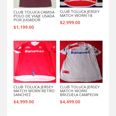
CLUB TOLUCA JERSEY
CLUB TOLUCA CAMISA
MATCH WORN 18
POLO DE VIAJE USADA
POR JUGADOR
$
2,999.00
$
1,199.00
CLUB TOLUCA JERSEY
CLUB TOLUCA JERSEY
MATCH WORN RETRO
MATCH WORN
SANCHEZ
BRIZUELA CAMPEON
$
4,999.00
$
4,499.00