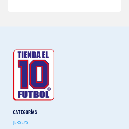
CATEGORÍAS
JERSEYS