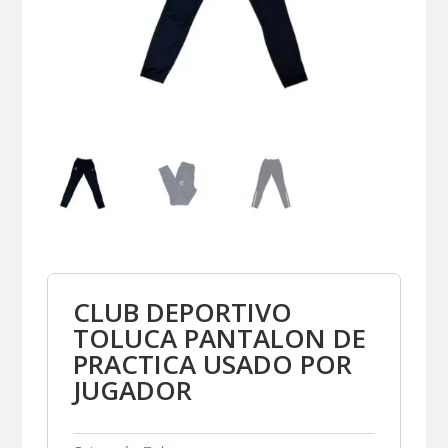
CLUB DEPORTIVO
TOLUCA PANTALON DE
PRACTICA USADO POR
JUGADOR