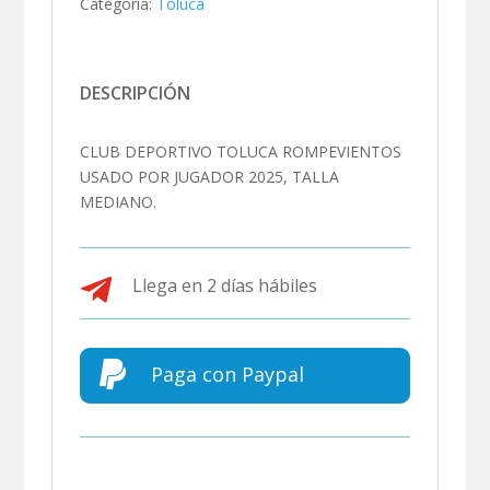
Categoría:
Toluca
DESCRIPCIÓN
CLUB DEPORTIVO TOLUCA ROMPEVIENTOS
USADO POR JUGADOR 2025, TALLA
MEDIANO.

Llega en 2 días hábiles

Paga con Paypal