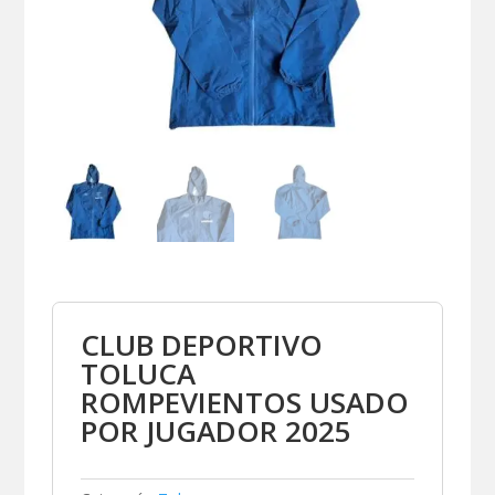
CLUB DEPORTIVO
TOLUCA
ROMPEVIENTOS USADO
POR JUGADOR 2025