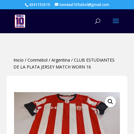
4341192019
tiendael10futbol@gmail.com
Búsqueda
de
productos
Inicio
/
Conmebol
/
Argentina
/
CLUB ESTUDIANTES
DE LA PLATA JERSEY MATCH WORN 16