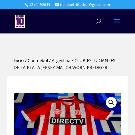
4341192019
tiendael10futbol@gmail.com
Búsqueda
de
productos
Inicio
/
Conmebol
/
Argentina
/
CLUB ESTUDIANTES
DE LA PLATA JERSEY MATCH WORN PREDIGER