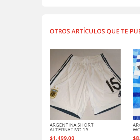
OTROS ARTÍCULOS QUE TE PU
Productos relacionados
ARGENTINA SHORT
AR
ALTERNATIVO 15
WO
$
1,499.00
$
8