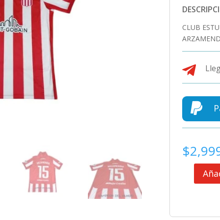
DESCRIPC
CLUB ESTU
ARZAMENDI

Lleg

P
$
2,99
Añad
CLUB
ESTUDIANT
DE
LA