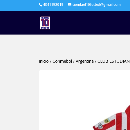
4341192019
tiendael10futbol@gmail.com
Inicio
/
Conmebol
/
Argentina
/
CLUB ESTUDIAN