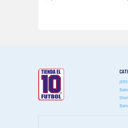
CAT
JER
Bal
Shor
Band