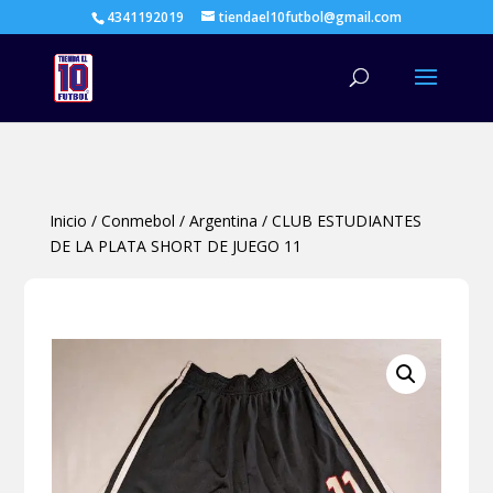
4341192019
tiendael10futbol@gmail.com
Búsqueda
de
productos
Inicio
/
Conmebol
/
Argentina
/
CLUB ESTUDIANTES
DE LA PLATA SHORT DE JUEGO 11