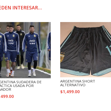
SHORT
DE
EDEN INTERESAR…
JUEGO
13
cantidad
ARGENTINA SHORT
GENTINA SUDADERA DE
ALTERNATIVO
ACTICA USADA POR
GADOR
$
1,499.00
,499.00