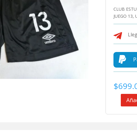
CLUB ESTU
JUEGO 13,

Lleg

P
$
699.
Añad
CLUB
ESTUDIANT
DE
LA
PLATA