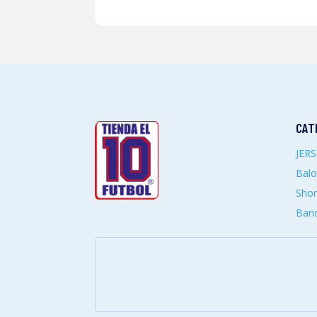
CAT
JER
Bal
Shor
Band