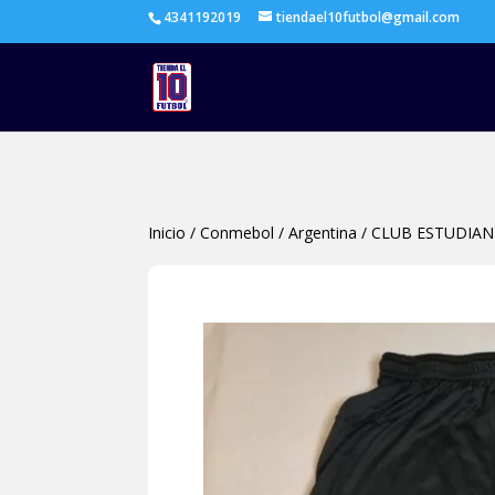
4341192019
tiendael10futbol@gmail.com
Inicio
/
Conmebol
/
Argentina
/
CLUB ESTUDIAN