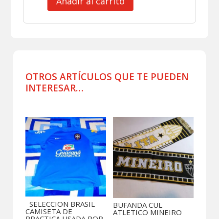
Añadir al carrito
CLUB
FLAMENGO
JERSEY
TITULAR
2024
cantidad
OTROS ARTÍCULOS QUE TE PUEDEN
INTERESAR…
Productos relacionados
SELECCION BRASIL
BUFANDA CUL
CAMISETA DE
ATLETICO MINEIRO
PRACTICA USADA POR