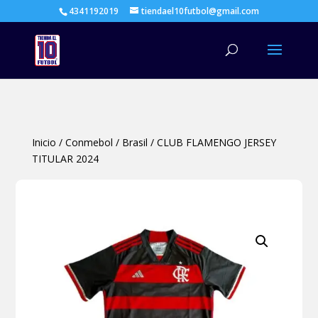
4341192019
tiendael10futbol@gmail.com
Búsqueda
de
productos
Inicio
/
Conmebol
/
Brasil
/
CLUB FLAMENGO JERSEY
TITULAR 2024