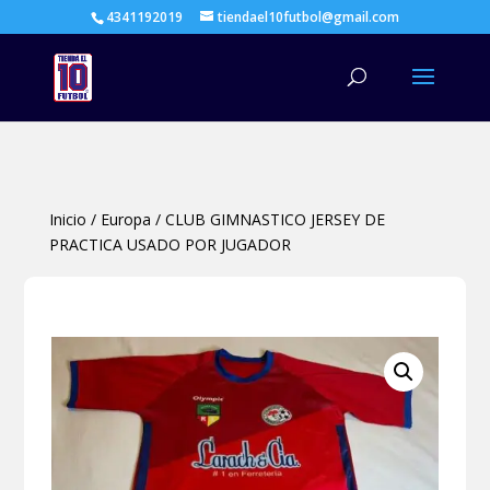
4341192019
tiendael10futbol@gmail.com
Búsqueda
de
productos
Inicio
/
Europa
/
CLUB GIMNASTICO JERSEY DE
PRACTICA USADO POR JUGADOR