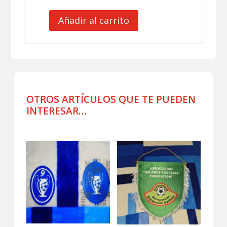
Añadir al carrito
CLUB
GIMNASTICO
JERSEY
DE
PRACTICA
USADO
POR
OTROS ARTÍCULOS QUE TE PUEDEN
JUGADOR
INTERESAR…
cantidad
Productos relacionados