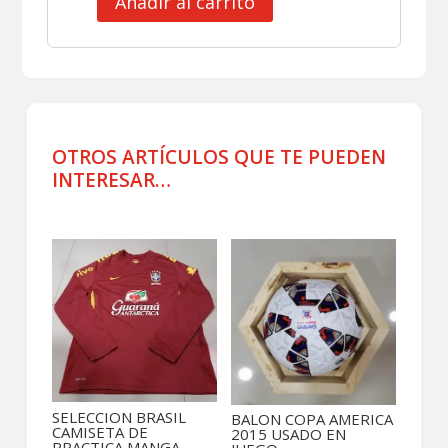
Añadir al carrito
CLUB
GREMIO
JERSEY
MATCH
WORN
11
cantidad
OTROS ARTÍCULOS QUE TE PUEDEN
INTERESAR…
Productos relacionados
SELECCION BRASIL
BALON COPA AMERICA
CAMISETA DE
2015 USADO EN
PRACTICA MANGA