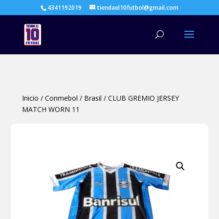
4341192019
tiendael10futbol@gmail.com
Búsqueda
de
productos
Inicio
/
Conmebol
/
Brasil
/
CLUB GREMIO JERSEY
MATCH WORN 11