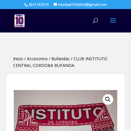
4341192019
tiendael10futbol@gmail.com
Búsqueda
de
productos
Inicio
/
Accesorios
/
Bufandas
/
CLUB INSTITUTO
CENTRAL CORDOBA BUFANDA