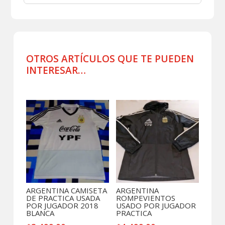
CENTRAL
CORDOBA
BUFANDA
cantidad
OTROS ARTÍCULOS QUE TE PUEDEN
INTERESAR…
Productos relacionados
ARGENTINA CAMISETA
ARGENTINA
DE PRACTICA USADA
ROMPEVIENTOS
POR JUGADOR 2018
USADO POR JUGADOR
BLANCA
PRACTICA