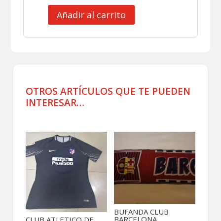
Añadir al carrito
CLUB
INTER
DE
MILAN
JERSEY
RETRO
cantidad
OTROS ARTÍCULOS QUE TE PUEDEN
INTERESAR…
Productos relacionados
BUFANDA CLUB
BARCELONA
CLUB ATLETICO DE