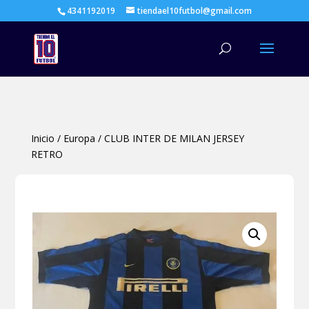
4341192019
tiendael10futbol@gmail.com
Búsqueda
de
productos
Inicio
/
Europa
/
CLUB INTER DE MILAN JERSEY
RETRO