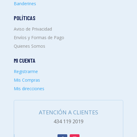
Banderines
POLÍTICAS
Aviso de Privacidad
Envíos y Formas de Pago
Quienes Somos
MI CUENTA
Registrarme
Mis Compras
Mis direcciones
ATENCIÓN A CLIENTES
434 119 2019