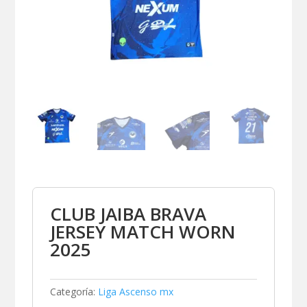
CLUB JAIBA BRAVA
JERSEY MATCH WORN
2025
Categoría:
Liga Ascenso mx