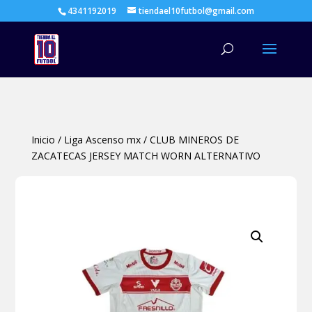
4341192019
tiendael10futbol@gmail.com
Búsqueda
de
productos
Inicio
/
Liga Ascenso mx
/
CLUB MINEROS DE
ZACATECAS JERSEY MATCH WORN ALTERNATIVO