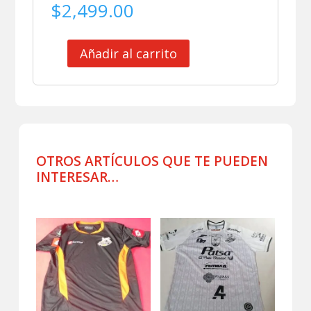
$
2,499.00
Añadir al carrito
CLUB
MINEROS
DE
ZACATECAS
JERSEY
MATCH
WORN
OTROS ARTÍCULOS QUE TE PUEDEN
ALTERNATIVO
INTERESAR…
cantidad
Productos relacionados