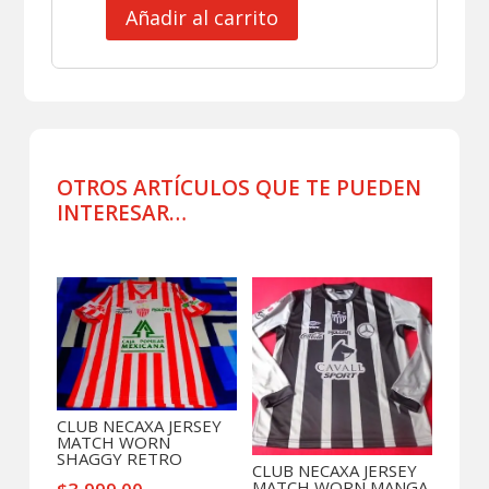
Añadir al carrito
CLUB
NECAXA
JERSEY
MATCH
WORN
RETRO
BELTRAN
OTROS ARTÍCULOS QUE TE PUEDEN
cantidad
INTERESAR…
Productos relacionados
CLUB NECAXA JERSEY
MATCH WORN
SHAGGY RETRO
CLUB NECAXA JERSEY
MATCH WORN MANGA