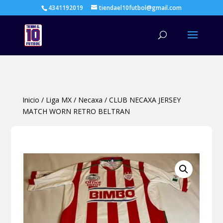
4341192019
tiendael10futbol@gmail.com
Búsqueda
de
productos
Inicio
/
Liga MX
/
Necaxa
/
CLUB NECAXA JERSEY
MATCH WORN RETRO BELTRAN