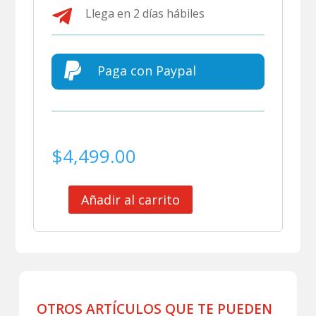

Llega en 2 días hábiles

Paga con Paypal
$
4,499.00
Añadir al carrito
CLUB
PACHUCA
JERSEY
MATCH
WORN
ALTERNATIVO
2026
OTROS ARTÍCULOS QUE TE PUEDEN