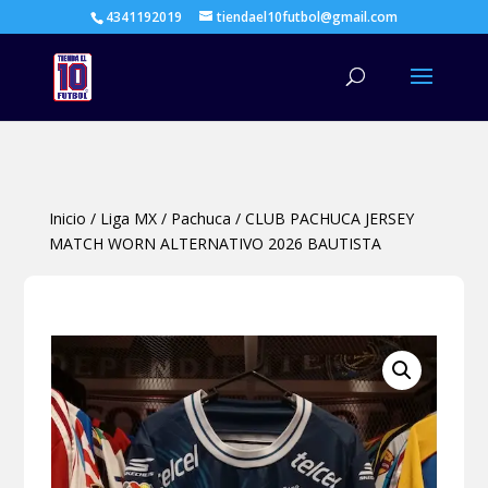
4341192019
tiendael10futbol@gmail.com
Búsqueda
de
productos
Inicio
/
Liga MX
/
Pachuca
/
CLUB PACHUCA JERSEY
MATCH WORN ALTERNATIVO 2026 BAUTISTA