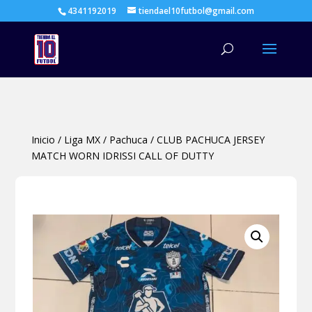
4341192019
tiendael10futbol@gmail.com
Búsqueda
de
productos
Inicio
/
Liga MX
/
Pachuca
/
CLUB PACHUCA JERSEY
MATCH WORN IDRISSI CALL OF DUTTY